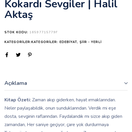
Kokardı Sevgiler | Halil
Aktaş
STOK KODU:
16597715779F
KATEGORILER:KATEGORILER:
EDEBIYAT
,
ŞIIR - YERLI
Açıklama
Kitap Özeti:
Zaman akıp giderken, hayat ırmaklarından.
Neler paylaşabildik, onun sunduklarından. Verdik mi eşe
dosta, sevginin raflarından. Faydalandık mı sizce akıp giden
zamandan, Her saniye geçiyor, çare yok durdurmaya