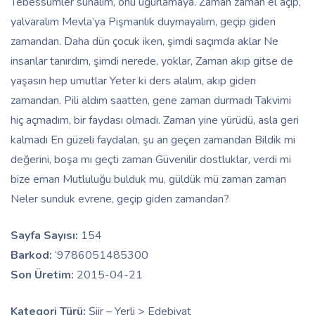
Tebessümler sunalım, onu uğurlamaya. Zaman zaman el açıp,
yalvaralım Mevla’ya Pişmanlık duymayalım, geçip giden
zamandan. Daha dün çocuk iken, şimdi saçımda aklar Ne
insanlar tanırdım, şimdi nerede, yoklar, Zaman akıp gitse de
yaşasın hep umutlar Yeter ki ders alalım, akıp giden
zamandan. Pili aldım saatten, gene zaman durmadı Takvimi
hiç açmadım, bir faydası olmadı. Zaman yine yürüdü, asla geri
kalmadı En güzeli faydalan, şu an geçen zamandan Bildik mi
değerini, boşa mı geçti zaman Güvenilir dostluklar, verdi mi
bize eman Mutluluğu bulduk mu, güldük mü zaman zaman
Neler sunduk evrene, geçip giden zamandan?
Sayfa Sayısı:
154
Barkod:
‘9786051485300
Son Üretim:
2015-04-21
Kategori Türü:
Şiir – Yerli > Edebiyat