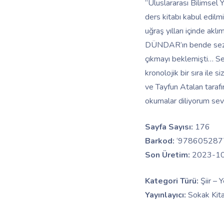
“Uluslararası Bilimsel Y
ders kitabı kabul edilmi
uğraş yılları içinde ak
DÜNDAR’ın bende sezdiği
çıkmayı beklemişti… Sev
kronolojik bir sıra ile
ve Tayfun Atalan taraf
okumalar diliyorum sevg
Sayfa Sayısı:
176
Barkod:
‘978605287
Son Üretim:
2023-1
Kategori Türü:
Şiir – 
Yayınlayıcı:
Sokak Kitap