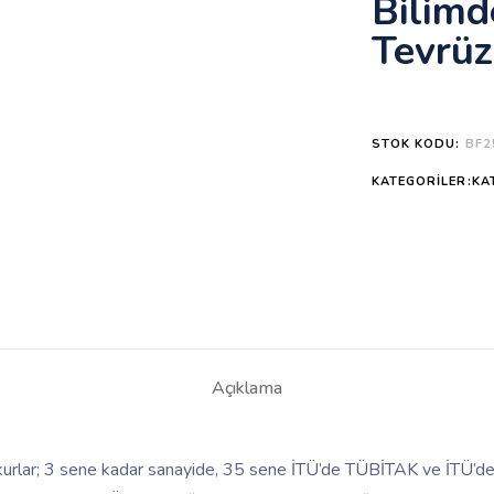
Bilimde
Tevrüz
STOK KODU:
BF2
KATEGORILER:KA
Açıklama
kurlar; 3 sene kadar sanayide, 35 sene İTÜ’de TÜBİTAK ve İTÜ’de