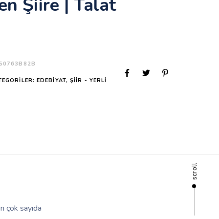
n Şiire | Talat
50763B82B
TEGORILER:
EDEBIYAT
,
ŞIIR - YERLI
scroll
n çok sayıda