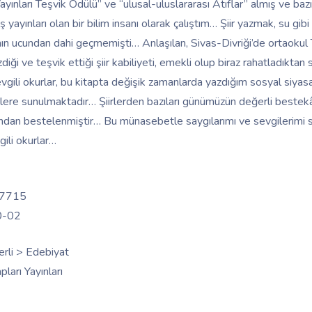
ayınları Teşvik Ödülü” ve “ulusal-uluslararası Atıflar” almış ve baz
ş yayınları olan bir bilim insanı olarak çalıştım… Şiir yazmak, su gi
lımın ucundan dahi geçmemişti… Anlaşılan, Sivas-Divriği’de ortaoku
 ve teşvik ettiği şiir kabiliyeti, emekli olup biraz rahatladıktan
gili okurlar, bu kitapta değişik zamanlarda yazdığım sosyal siyasal
 sizlere sunulmaktadır… Şiirlerden bazıları günümüzün değerli beste
ından bestelenmiştir… Bu münasebetle saygılarımı ve sevgilerimi 
ili okurlar…
7715
0-02
Yerli > Edebiyat
ları Yayınları