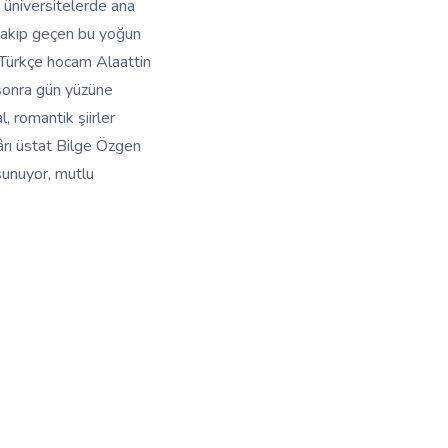
ı üniversitelerde ana
bi akıp geçen bu yoğun
l Türkçe hocam Alaattin
 sonra gün yüzüne
, romantik şiirler
kârı üstat Bilge Özgen
sunuyor, mutlu