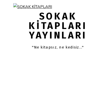
Skip
Skip
links
to
SOKAK
primary
KITAPLARI
navigation
YAYINLARI
Skip
to
content
"Ne kitapsız, ne kedisiz..."