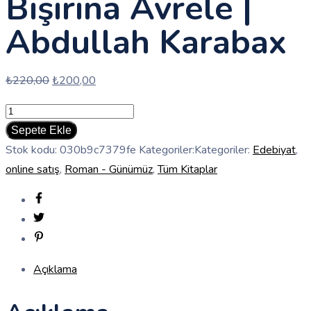
Bişirina Avrele |
Abdullah Karabax
Orijinal
Şu
₺
220,00
₺
200,00
fiyat:
andaki
Bişirina
₺220,00.
fiyat:
Avrele
Sepete Ekle
₺200,00.
|
Stok kodu:
030b9c7379fe
Kategoriler:Kategoriler:
Edebiyat
,
Abdullah
online satış
,
Roman - Günümüz
,
Tüm Kitaplar
Karabax
quantity
Açıklama