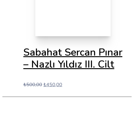
Sabahat Sercan Pınar
– Nazlı Yıldız III. Cilt
Orijinal
Şu
₺
500,00
₺
450,00
fiyat:
andaki
₺500,00.
fiyat:
₺450,00.