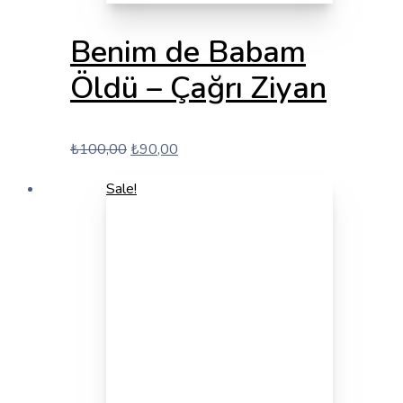
Benim de Babam
Öldü – Çağrı Ziyan
Orijinal
Şu
₺
100,00
₺
90,00
fiyat:
andaki
Sale!
₺100,00.
fiyat:
₺90,00.