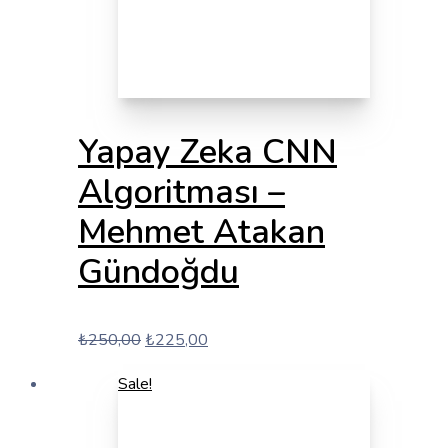
Yapay Zeka CNN
Algoritması –
Mehmet Atakan
Gündoğdu
Orijinal
Şu
₺
250,00
₺
225,00
fiyat:
andaki
Sale!
₺250,00.
fiyat:
₺225,00.