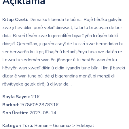
Açıklama
Kitap Özeti:
Dema ku li benda te bûm… Rojê hêdîka guliyên
xwe ji hev dikir, porê vekirî diniwast, ta bi ta bi asoyan de ber
dida. Bi serî lêvên xwe li qerenfîlên biyanî yên li rûyên tilekî
dibişirî. Qerenfîlan, ji gazên asoyî de tu carî xwe bernedidan bi
ser berwarên ku li piştî bajêr û hetanî jêriya taxa we datên re.
Lewra tu sedemên wan ên jêneger û tu hestên wan ên ku
hêviyên wan xwedî dikin û didin jiyandin tune bûn. Him jî barekî
dildar ê wan tune bû, dê çi bigerandina menzîl bi menzîl di
rêwîtiyeke gelek dirêj û dijwar de…
Sayfa Sayısı:
216
Barkod:
‘9786052878316
Son Üretim:
2023-08-14
Kategori Türü:
Roman – Günümüz > Edebiyat