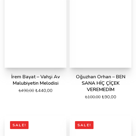
İrem Bayat – Vahşi Av
Oğuzhan Orhan – BEN
Malubiyetin Melodisi
SANA HİÇ ÇİÇEK
VEREMEDİM
₺
440,00
₺
490,00
₺
90,00
₺
100,00
SALE!
SALE!