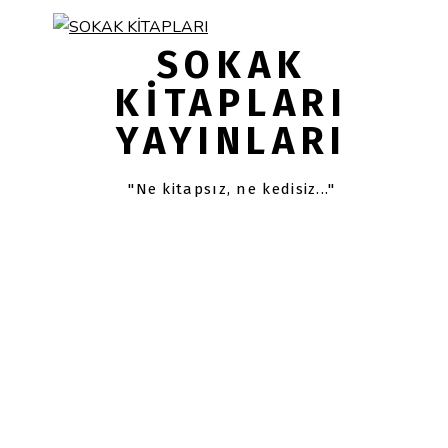
Skip
Skip
links
to
SOKAK
primary
KITAPLARI
navigation
YAYINLARI
Skip
to
content
"Ne kitapsız, ne kedisiz..."