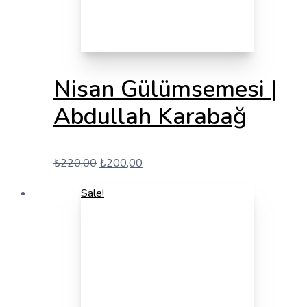
Nisan Gülümsemesi |
Abdullah Karabağ
Orijinal
Şu
₺
220,00
₺
200,00
fiyat:
andaki
Sale!
₺220,00.
fiyat:
₺200,00.