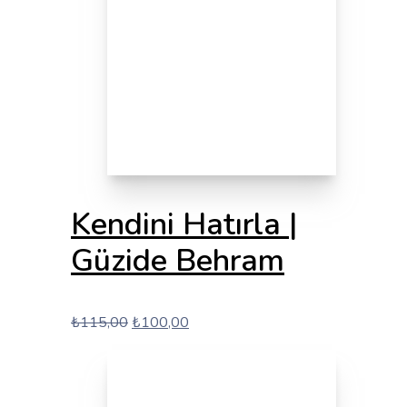
Kendini Hatırla |
Güzide Behram
Orijinal
Şu
₺
115,00
₺
100,00
fiyat:
andaki
₺115,00.
fiyat:
₺100,00.