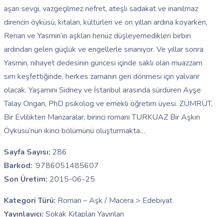
aşan sevgi, vazgeçilmez nefret, ateşli sadakat ve inanılmaz
direncin öyküsü, kıtaları, kültürleri ve on yılları ardına koyarken,
Renan ve Yasmin’in aşkları henüz düşleyemedikleri birbiri
ardından gelen güçlük ve engellerle sınanıyor. Ve yıllar sonra
Yasmin, nihayet dedesinin güncesi içinde saklı olan muazzam
sırrı keşfettiğinde, herkes zamanın geri dönmesi için yalvarır
olacak. Yaşamını Sidney ve İstanbul arasında sürdüren Ayşe
Talay Ongan, PhD psikolog ve emekli öğretim üyesi. ZÜMRÜT,
Bir Evlilikten Manzaralar, birinci romanı TURKUAZ Bir Aşkın
Öyküsü’nün ikinci bölümünü oluşturmakta…
Sayfa Sayısı:
286
Barkod:
‘9786051485607
Son Üretim:
2015-06-25
Kategori Türü:
Roman – Aşk / Macera > Edebiyat
Yayınlayıcı:
Sokak Kitapları Yayınları