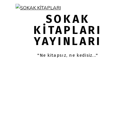
Skip
Skip
links
to
SOKAK
primary
KITAPLARI
navigation
YAYINLARI
Skip
to
content
"Ne kitapsız, ne kedisiz..."