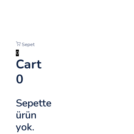
Sepet
0
Cart
0
Sepette
ürün
yok.