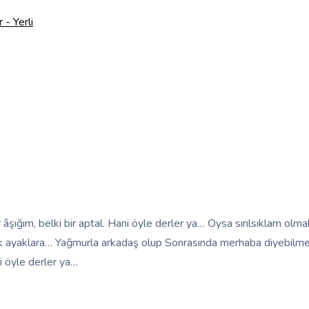
r - Yerli
şığım, belki bir aptal. Hani öyle derler ya… Oysa sırılsıklam ol
lmek ayaklara… Yağmurla arkadaş olup Sonrasında merhaba diyebi
i öyle derler ya…