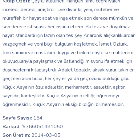
Kitap Özeti:
Çeşitli kültürleri, inançları farklı coğrafyaları
inceledi, derledi, araştırdı. …ve diyor ki; yeni, muteber ve
müreffeh bir hayat abat ve inşa etmek son derece mümkün ve
son derece istisnasız her insana elzem. Bu leziz ve doyulmaz
hayat standardı için lazım olan tek şey Anaronik alışkanlıklardan
vazgeçmek ve yeni bilgi, bulguları keşfetmek. İsmet Öztürk,
tüm samimi ve müstakim duygu ve birikimleriyle siz muhterem
okuyucularıyla paylaşmak ve üstlendiği misyonu ifa etmek için
düşüncelerini kitaplaştırdı. Adalet topaldır, aksak yürür, lakin er
geç mecrasını bulur, her şey er ya da geç özünü bulduğu gibi.
Küçük Asya’nın özü; adalettir, merhamettir, asalettir, aşktır,
saygıdır, kardeşliktir. Küçük Asya’nın özelliği; öğrenmeyi
öğrenmesidir. Küçük Asya’nın eksiği bildiğini bilmemesidir.
Sayfa Sayısı:
154
Barkod:
‘9786051481050
Son Üretim:
2014-03-05