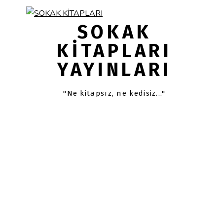
Skip
Skip
links
to
SOKAK
primary
KITAPLARI
navigation
YAYINLARI
Skip
to
content
"Ne kitapsız, ne kedisiz..."