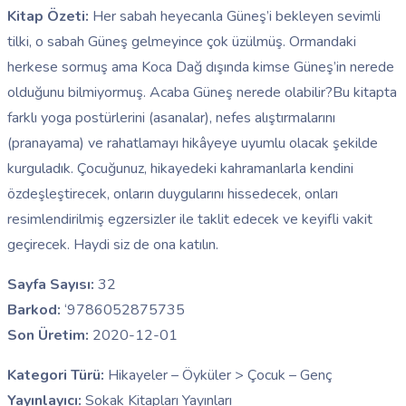
Kitap Özeti:
Her sabah heyecanla Güneş’i bekleyen sevimli
tilki, o sabah Güneş gelmeyince çok üzülmüş. Ormandaki
herkese sormuş ama Koca Dağ dışında kimse Güneş’in nerede
olduğunu bilmiyormuş. Acaba Güneş nerede olabilir?Bu kitapta
farklı yoga postürlerini (asanalar), nefes alıştırmalarını
(pranayama) ve rahatlamayı hikâyeye uyumlu olacak şekilde
kurguladık. Çocuğunuz, hikayedeki kahramanlarla kendini
özdeşleştirecek, onların duygularını hissedecek, onları
resimlendirilmiş egzersizler ile taklit edecek ve keyifli vakit
geçirecek. Haydi siz de ona katılın.
Sayfa Sayısı:
32
Barkod:
‘9786052875735
Son Üretim:
2020-12-01
Kategori Türü:
Hikayeler – Öyküler > Çocuk – Genç
Yayınlayıcı:
Sokak Kitapları Yayınları