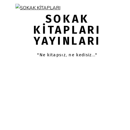
Skip
Skip
links
to
SOKAK
primary
KITAPLARI
navigation
YAYINLARI
Skip
to
content
"Ne kitapsız, ne kedisiz..."