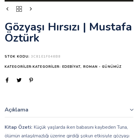
Gözyaşı Hırsızı | Mustafa
Öztürk
STOK KODU:
3C81E1F046B8
KATEGORILER:KATEGORILER:
EDEBIYAT
,
ROMAN - GÜNÜMÜZ
Açıklama
Kitap Özeti:
Küçük yaşlarda iken babasını kaybeden Tuna,
ölümün anlaşılmazlığı üzerine girdiği şokun etkisiyle gözyaşı