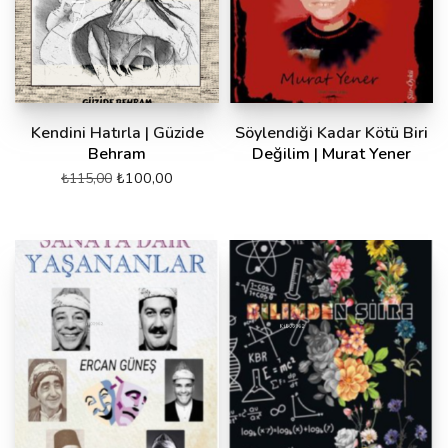
Kendini Hatırla | Güzide
Söylendiği Kadar Kötü Biri
Behram
Değilim | Murat Yener
₺
100,00
₺
115,00