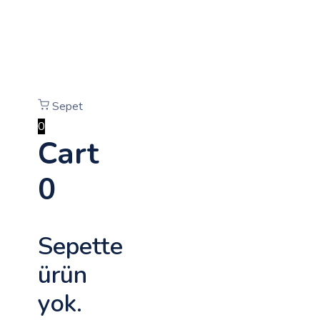
Sepet
0
Cart
0
Sepette
ürün
yok.