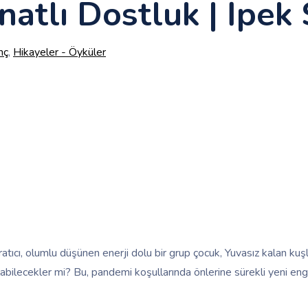
natlı Dostluk | İpek
nç
,
Hikayeler - Öyküler
tıcı, olumlu düşünen enerji dolu bir grup çocuk, Yuvasız kalan kuşlar
labilecekler mi? Bu, pandemi koşullarında önlerine sürekli yeni en