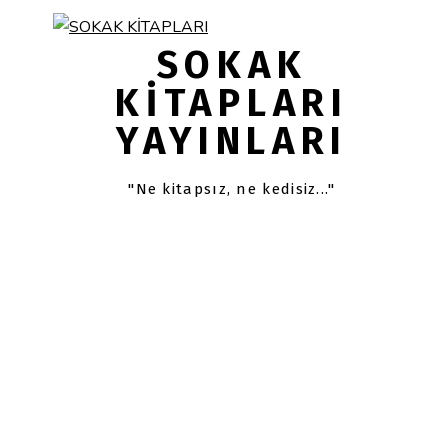
Skip
Skip
links
to
SOKAK
primary
KITAPLARI
navigation
YAYINLARI
Skip
to
content
"Ne kitapsız, ne kedisiz..."