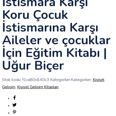
İstismara Karşı
Koru Çocuk
İstismarına Karşı
Aileler ve çocuklar
İçin Eğitim Kitabı |
Uğur Biçer
Stok kodu:
f1ca80c640c3
Kategoriler:Kategoriler:
Kişisel
Gelişim
,
Kişisel Gelişim Kitapları