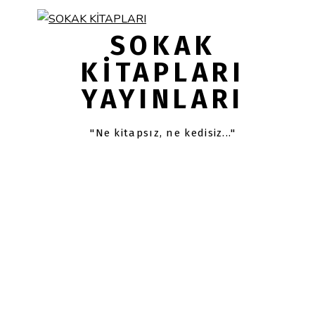
Skip
Skip
links
to
SOKAK
primary
KITAPLARI
navigation
YAYINLARI
Skip
to
content
"Ne kitapsız, ne kedisiz..."