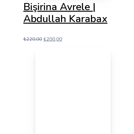
Bişirina Avrele |
Abdullah Karabax
Orijinal
Şu
₺
220,00
₺
200,00
fiyat:
andaki
₺220,00.
fiyat:
₺200,00.