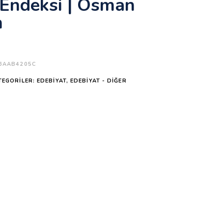
Endeksi | Osman
n
6AAB4205C
TEGORILER:
EDEBIYAT
,
EDEBIYAT - DIĞER