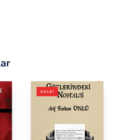
lar
SALE!