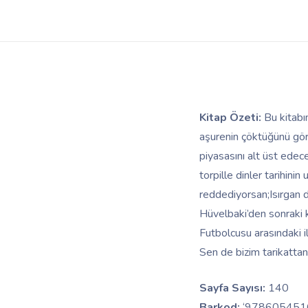
Kitap Özeti:
Bu kitabı
aşurenin çöktüğünü gör
piyasasını alt üst edece
torpille dinler tarihini
reddediyorsan;Isırgan do
Hüvelbaki’den sonraki 
Futbolcusu arasındaki i
Sen de bizim tarikatta
Sayfa Sayısı:
140
Barkod:
‘978605451