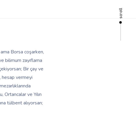
scroll
m ama Borsa coşarken,
ve bilimum zayıflama
çekiyorsan; Bir çay ve
ıp, hesap vermeyi
 mezarlıklarında
 Ortancalar ve Yılın
ına tülbent alıyorsan;