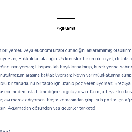
Açıklama
n bir yemek veya ekonomi kitabı olmadığını anlatamamış olabiliri
üyorsan; Bakkaldan alacağın 25 kuruşluk bir ürünle diyet, detoks 
ğine inanıyorsan; Haspinallah Kayıklarına binip, kürek yerine sabır 
n unutulmazları arasına katılabiliyorsan; Neyin var mülakatlarına alın
lu bir tarlada, nü bir tablo için uzanıp poz verebiliyorsan; Brezilya
kısmın neden asla bitmediğini sorguluyorsan; Komşu Teyze korkusu,
lişkiyi merak ediyorsan; Kaşar komasından çıkıp, şuh pozlar için ağz
nsın: Ağlamadan gözünden yaş gelenler tarikatı:)
6551