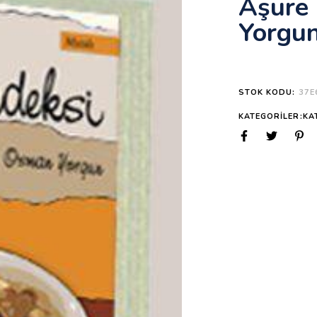
Aşure 
Yorgu
STOK KODU:
37E
KATEGORILER:KA