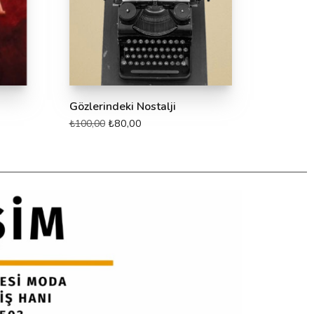
Gözlerindeki Nostalji
₺
80,00
₺
100,00