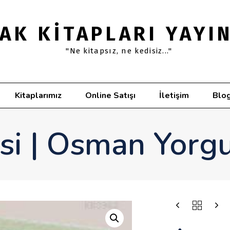
AK KITAPLARI YAYI
"Ne kitapsız, ne kedisiz..."
Kitaplarımız
Online Satışı
İletişim
Blo
si | Osman Yorg