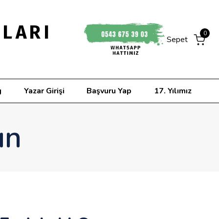
NLARI
0
Sepet
g
Yazar Girişi
Başvuru Yap
17. Yılımız
un