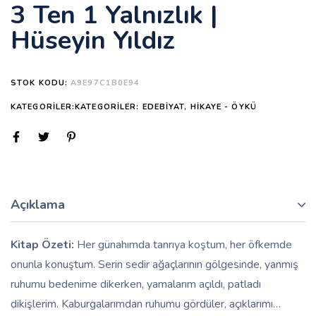
3 Ten 1 Yalnızlık |
Hüseyin Yıldız
STOK KODU:
A9E97C1B0E94
KATEGORILER:KATEGORILER:
EDEBIYAT
,
HIKAYE - ÖYKÜ
Açıklama
Kitap Özeti:
Her günahımda tanrıya koştum, her öfkemde
onunla konuştum. Serin sedir ağaçlarının gölgesinde, yanmış
ruhumu bedenime dikerken, yamalarım açıldı, patladı
dikişlerim. Kaburgalarımdan ruhumu gördüler, açıklarımı…