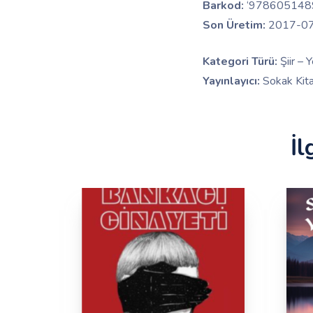
Barkod:
‘978605148
Son Üretim:
2017-0
Kategori Türü:
Şiir – 
Yayınlayıcı:
Sokak Kitap
İl