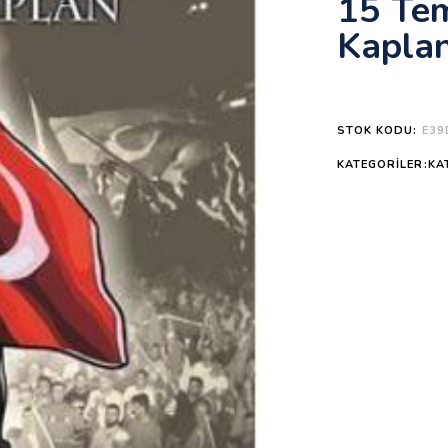
15 Tem
Kapla
STOK KODU:
E39
KATEGORILER:KA