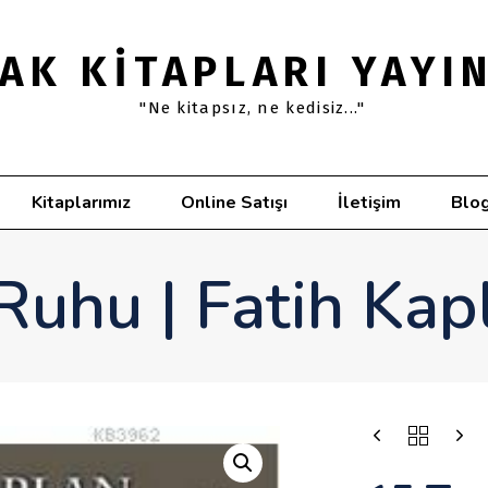
AK KITAPLARI YAYI
"Ne kitapsız, ne kedisiz..."
Kitaplarımız
Online Satışı
İletişim
Blo
uhu | Fatih Kap