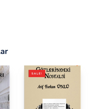
lar
SALE!