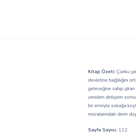
Kitap Özeti:
Çünkü şii
devletine bağlılığını o
geleceğine sahip çıkan 
yeniden dirilişinin so
bir emriyle sokağa koşt
mısralarındaki derin dü
Sayfa Sayısı:
112