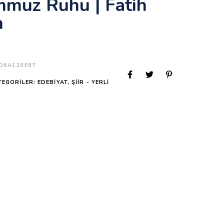
muz Ruhu | Fatih
n
D6A129E97
TEGORILER:
EDEBIYAT
,
ŞIIR - YERLI