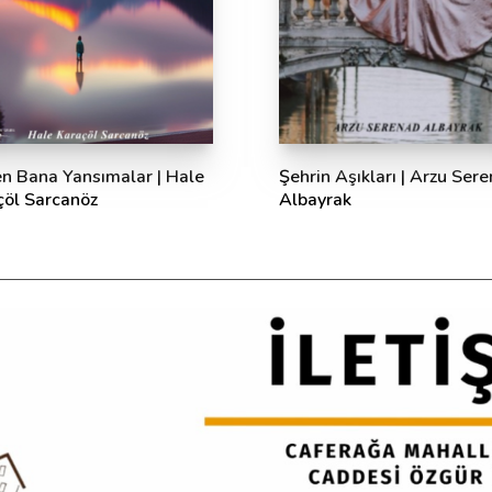
en Bana Yansımalar | Hale
Şehrin Aşıkları | Arzu Ser
çöl Sarcanöz
Albayrak