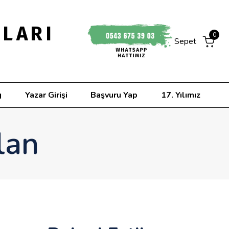
NLARI
0
Sepet
g
Yazar Girişi
Başvuru Yap
17. Yılımız
lan