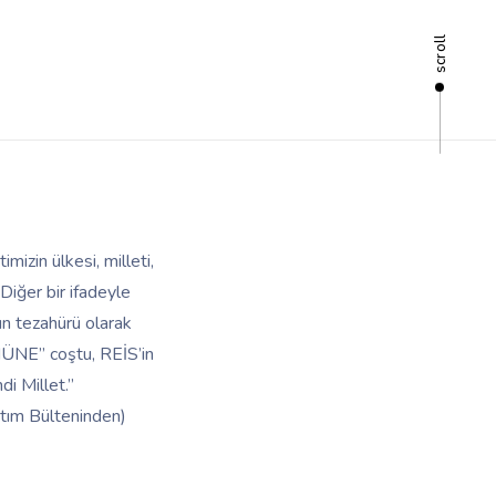
scroll
zin ülkesi, milleti,
Diğer bir ifadeyle
ın tezahürü olarak
MÜNE” coştu, REİS’in
di Millet.”
ıtım Bülteninden)