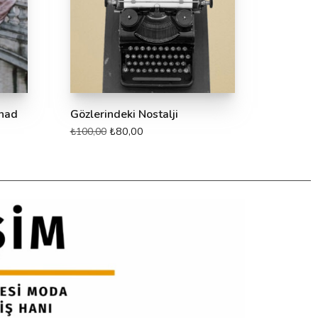
enad
Gözlerindeki Nostalji
₺
80,00
₺
100,00