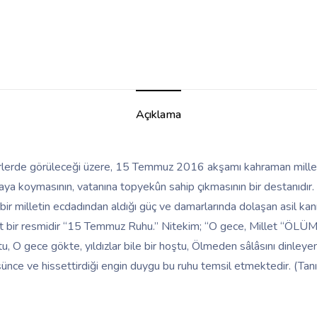
Açıklama
rlerde görüleceği üzere, 15 Temmuz 2016 akşamı kahraman milletimi
rtaya koymasının, vatanına topyekûn sahip çıkmasının bir destanıdır. 
bir milletin ecdadından aldığı güç ve damarlarında dolaşan asil kan
mut bir resmidir “15 Temmuz Ruhu.” Nitekim; “O gece, Millet “ÖLÜ
u, O gece gökte, yıldızlar bile bir hoştu, Ölmeden sâlâsını dinleyen
şünce ve hissettirdiği engin duygu bu ruhu temsil etmektedir. (Tan