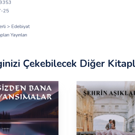
9353
7-25
Yerli > Edebiyat
ları Yayınları
ginizi Çekebilecek Diğer Kitap