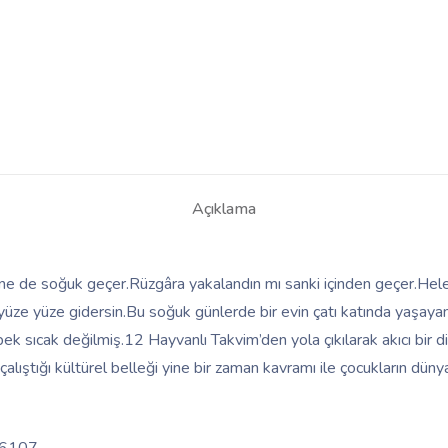
Açıklama
ne de soğuk geçer.Rüzgâra yakalandın mı sanki içinden geçer.Hel
e yüze yüze gidersin.Bu soğuk günlerde bir evin çatı katında yaşayan
k sıcak değilmiş.12 Hayvanlı Takvim’den yola çıkılarak akıcı bir dil
alıştığı kültürel belleği yine bir zaman kavramı ile çocukların dünyas