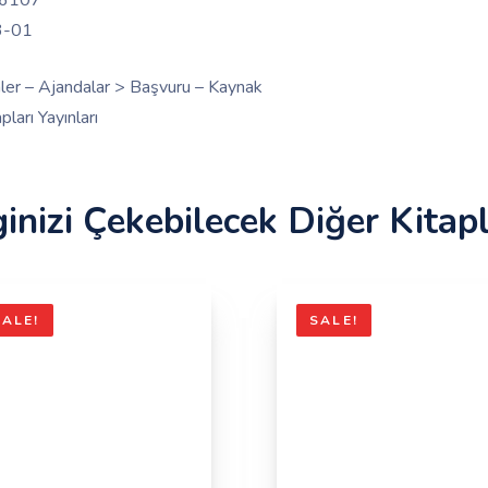
6107
3-01
ler – Ajandalar > Başvuru – Kaynak
ları Yayınları
ginizi Çekebilecek Diğer Kitap
SALE!
SALE!