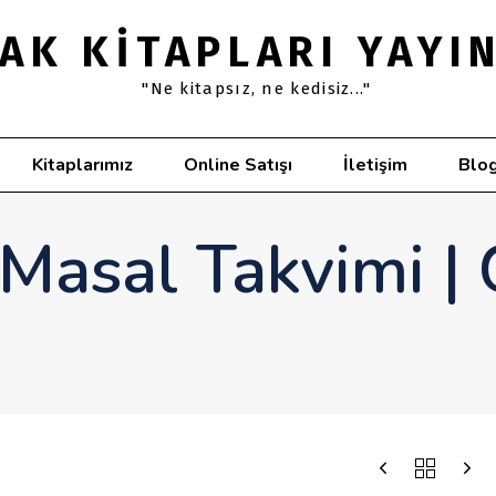
AK KITAPLARI YAYI
"Ne kitapsız, ne kedisiz..."
Kitaplarımız
Online Satışı
İletişim
Blo
Masal Takvimi | 