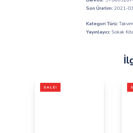
Barkod:
‘978605287
Son Üretim:
2021-0
Kategori Türü:
Takvim
Yayınlayıcı:
Sokak Kitap
İl
SALE!