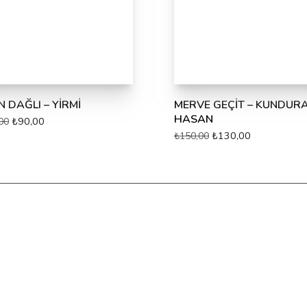
N DAĞLI – YİRMİ
MERVE GEÇİT – KUNDURA
HASAN
₺
90,00
00
₺
130,00
₺
150,00