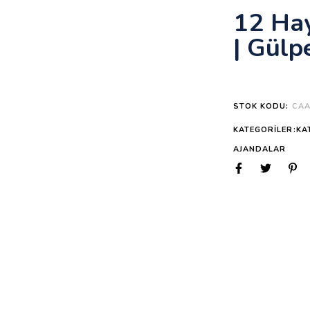
12 Hay
| Gülp
STOK KODU:
CAA
KATEGORILER:KA
AJANDALAR