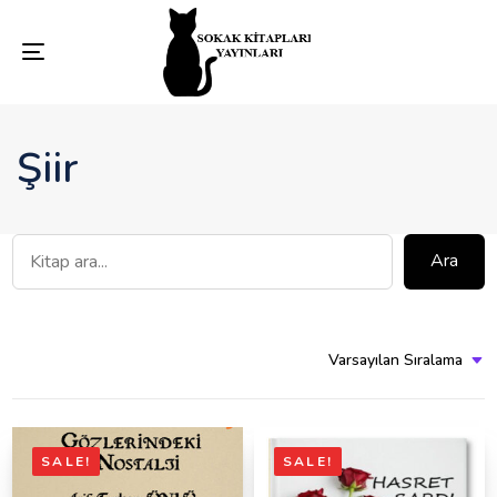
Toggle
navigation
Şiir
Ara
Varsayılan Sıralama
SALE!
SALE!