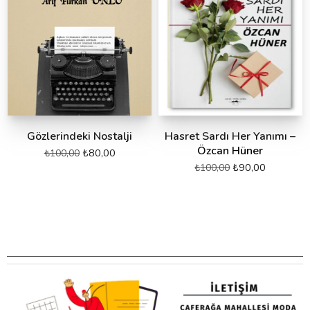
Gözlerindeki Nostalji
Hasret Sardı Her Yanımı –
Özcan Hüner
₺
80,00
₺
100,00
₺
90,00
₺
100,00