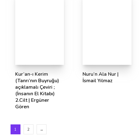
Kur’an-ı Kerim
Nuru’n Ala Nur |
(Tanrı’nın Buyruğu)
İsmail Yılmaz
açıklamalı Çeviri ;
(İnsanın El Kitabı)
2.Cilt | Ergüner
Gören
1
2
→