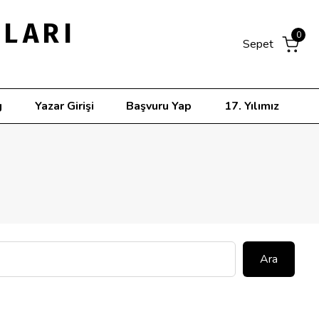
NLARI
0
Sepet
g
Yazar Girişi
Başvuru Yap
17. Yılımız
Ara