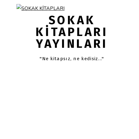
Skip
Skip
links
to
SOKAK
primary
KITAPLARI
navigation
YAYINLARI
Skip
to
content
"Ne kitapsız, ne kedisiz..."