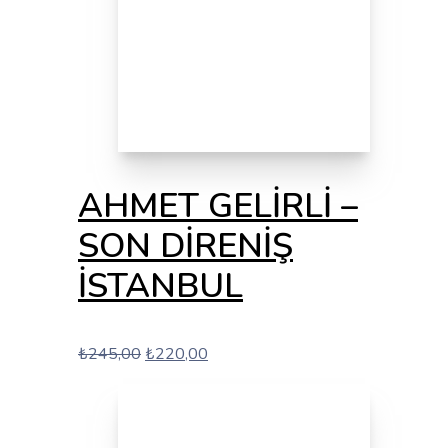
AHMET GELİRLİ –
SON DİRENİŞ
İSTANBUL
Orijinal
Şu
₺
245,00
₺
220,00
fiyat:
andaki
₺245,00.
fiyat:
₺220,00.