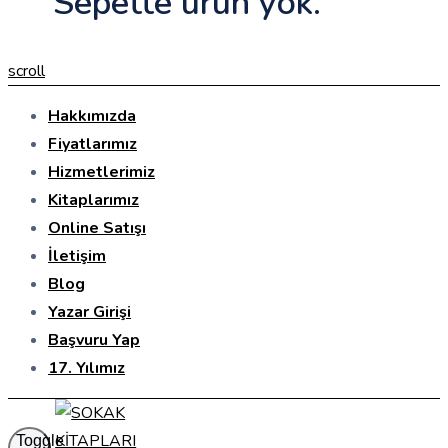
Sepette ürün yok.
scroll
Hakkımızda
Fiyatlarımız
Hizmetlerimiz
Kitaplarımız
Online Satışı
İletişim
Blog
Yazar Girişi
Başvuru Yap
17. Yılımız
Toggle